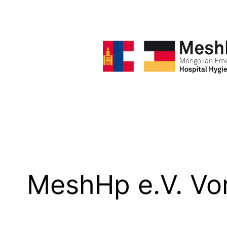
Zum
Inhalt
springen
MeshHp e.V. Vo